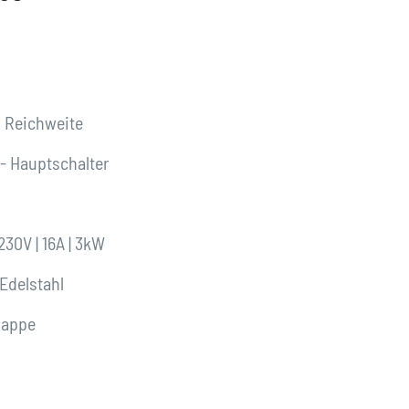
 Reichweite
 - Hauptschalter
230V | 16A | 3kW
 Edelstahl
lappe