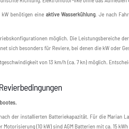
ewünschte Richtung. Elektromotor-like ohne das Aufheulen 
0 kW benötigen eine
aktive Wasserkühlung
. Je nach Fahr
iebskonfigurationen möglich. Die Leistungsbereiche der 
gnet sich besonders für Reviere, bei denen die kW oder G
stgeschwindigkeit von 13 km/h (ca. 7 kn) möglich. Entsche
e Revierbedingungen
obootes.
nach der installierten Batteriekapazität. Für die Marian 
er Motorisierung (10 kW) sind AGM Batterien mit ca. 15 kWh