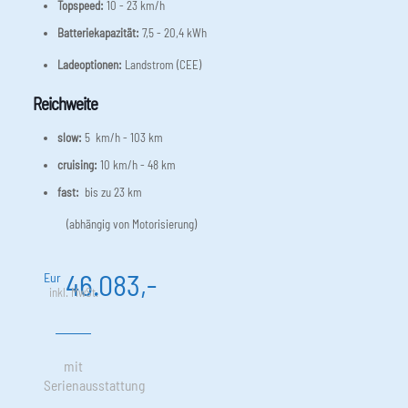
Topspeed:
10 - 23 km/h
Batteriekapazität:
7,5 - 20,4 kWh
Ladeoptionen:
Landstrom (CEE)
Reichweite
slow:
5 km/h - 103 km
cruising:
10 km/h - 48 km
fast:
bis zu 23 km
(abhängig von Motorisierung)
46.083,-
Eur
inkl. MwSt.
mit
Serienausstattung