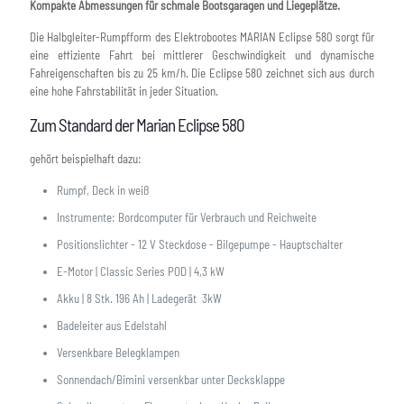
Kompakte Abmessungen für schmale Bootsgaragen und Liegeplätze.
Die Halbgleiter-Rumpfform des Elektrobootes MARIAN Eclipse 580 sorgt für
eine effiziente Fahrt bei mittlerer Geschwindigkeit und dynamische
Fahreigenschaften bis zu 25 km/h. Die Eclipse 580 zeichnet sich aus durch
eine hohe Fahrstabilität in jeder Situation.
Zum Standard der Marian Eclipse 580
gehört beispielhaft dazu:
Rumpf, Deck in weiß
Instrumente: Bordcomputer für Verbrauch und Reichweite
Positionslichter - 12 V Steckdose - Bilgepumpe - Hauptschalter
E-Motor | Classic Series POD | 4,3 kW
Akku | 8 Stk. 196 Ah | Ladegerät 3kW
Badeleiter aus Edelstahl
Versenkbare Belegklampen
Sonnendach/Bimini versenkbar unter Decksklappe